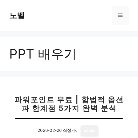
컨
텐
노벨
메
츠
로
뉴
건
너
PPT 배우기
뛰
기
파워포인트 무료 | 합법적 옵션
과 한계점 5가지 완벽 분석
2026-02-26
작성자:
media