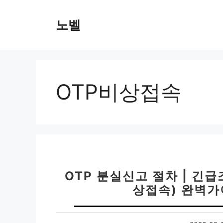
컨
텐
노벨
츠
로
건
너
뛰
OTP비상접속
기
OTP 분실신고 절차 | 긴급
상접속) 완벽가