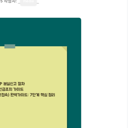
15
작성자:
media