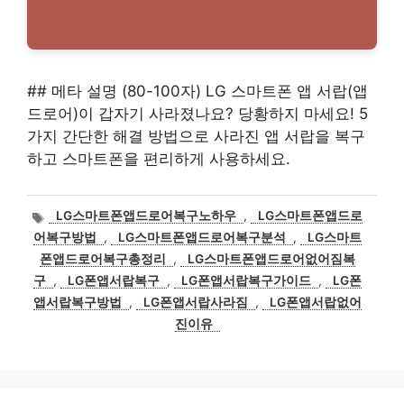
## 메타 설명 (80-100자) LG 스마트폰 앱 서랍(앱
드로어)이 갑자기 사라졌나요? 당황하지 마세요! 5
가지 간단한 해결 방법으로 사라진 앱 서랍을 복구
하고 스마트폰을 편리하게 사용하세요.
태
LG스마트폰앱드로어복구노하우
,
LG스마트폰앱드로
그
어복구방법
,
LG스마트폰앱드로어복구분석
,
LG스마트
폰앱드로어복구총정리
,
LG스마트폰앱드로어없어짐복
구
,
LG폰앱서랍복구
,
LG폰앱서랍복구가이드
,
LG폰
앱서랍복구방법
,
LG폰앱서랍사라짐
,
LG폰앱서랍없어
진이유