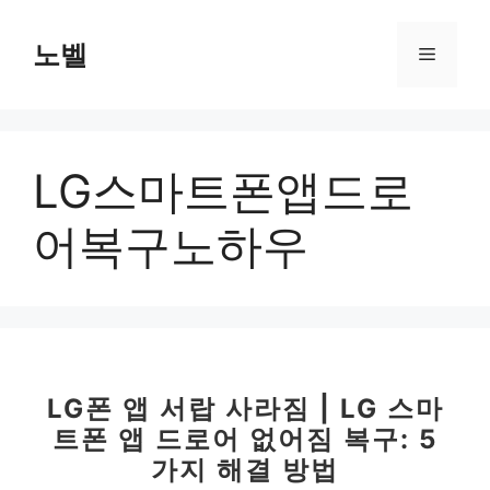
컨
텐
노벨
메
츠
로
뉴
건
너
LG스마트폰앱드로
뛰
기
어복구노하우
LG폰 앱 서랍 사라짐 | LG 스마
트폰 앱 드로어 없어짐 복구: 5
가지 해결 방법