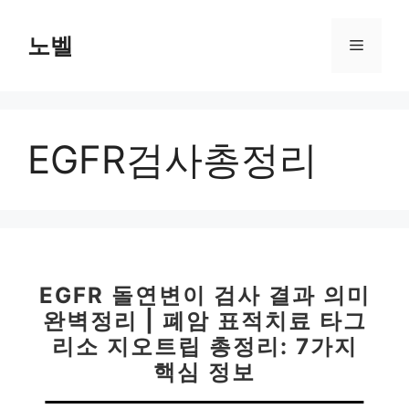
컨
텐
노벨
메
츠
로
뉴
건
너
EGFR검사총정리
뛰
기
EGFR 돌연변이 검사 결과 의미
완벽정리 | 폐암 표적치료 타그
리소 지오트립 총정리: 7가지
핵심 정보