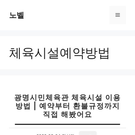
컨
텐
노벨
메
츠
로
뉴
건
너
체육시설예약방법
뛰
기
광명시민체육관 체육시설 이용
방법 | 예약부터 환불규정까지
직접 해봤어요