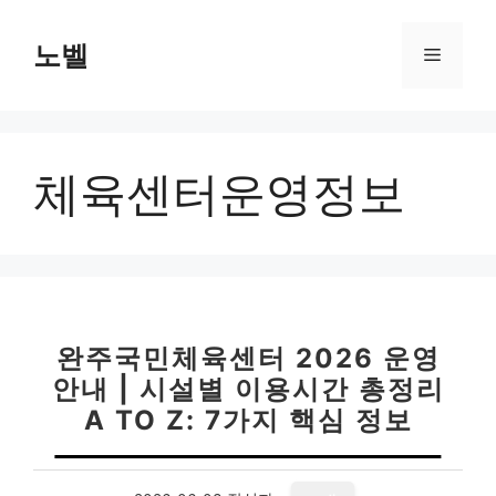
컨
텐
노벨
메
츠
로
뉴
건
너
체육센터운영정보
뛰
기
완주국민체육센터 2026 운영
안내 | 시설별 이용시간 총정리
A TO Z: 7가지 핵심 정보