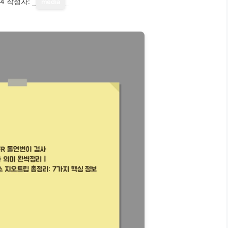
14
작성자:
media