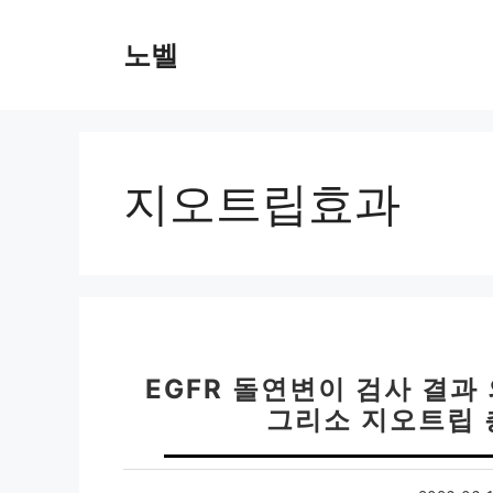
컨
텐
노벨
츠
로
건
너
뛰
지오트립효과
기
EGFR 돌연변이 검사 결과
그리소 지오트립 