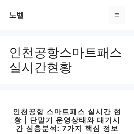
컨
텐
노벨
메
츠
로
뉴
건
너
인천공항스마트패스
뛰
기
실시간현황
인천공항 스마트패스 실시간 현
황 | 단말기 운영상태와 대기시
간 심층분석: 7가지 핵심 정보