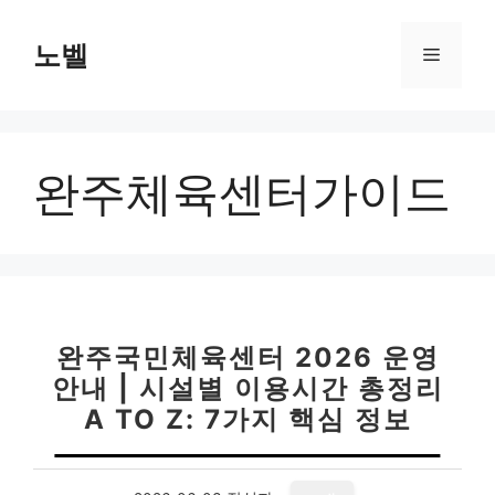
컨
텐
노벨
메
츠
로
뉴
건
너
완주체육센터가이드
뛰
기
완주국민체육센터 2026 운영
안내 | 시설별 이용시간 총정리
A TO Z: 7가지 핵심 정보