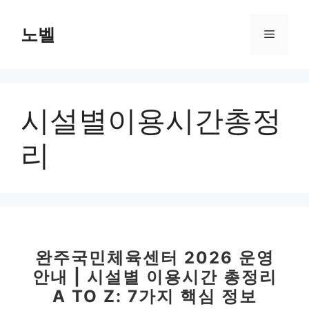
컨
텐
노벨
메
츠
로
뉴
건
너
시설별이용시간총정
뛰
기
리
완주국민체육센터 2026 운영
안내 | 시설별 이용시간 총정리
A TO Z: 7가지 핵심 정보