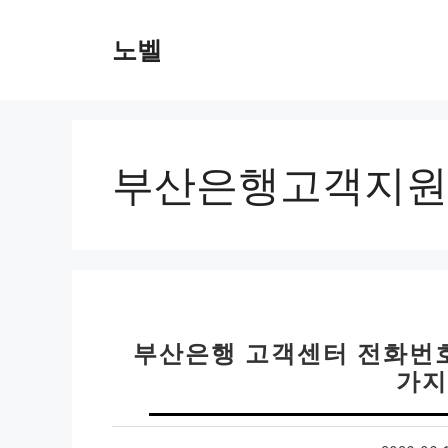
컨
텐
노벨
츠
로
건
너
뛰
부산은행고객지원
기
부산은행 고객센터 전화번호 
가지