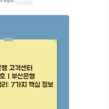
15
작성자:
media