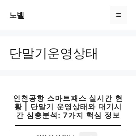
컨
텐
노벨
메
츠
로
뉴
건
너
단말기운영상태
뛰
기
인천공항 스마트패스 실시간 현
황 | 단말기 운영상태와 대기시
간 심층분석: 7가지 핵심 정보