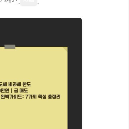
13
작성자:
media