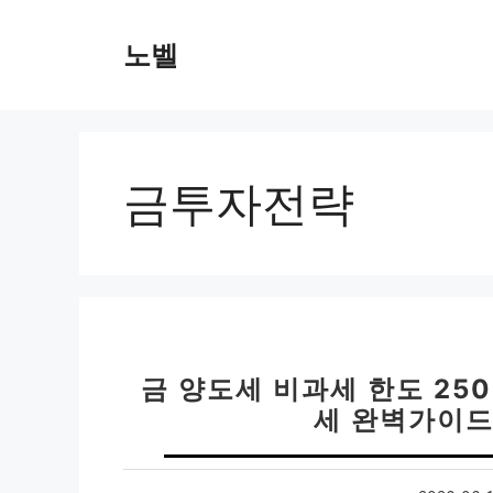
컨
텐
노벨
츠
로
건
너
뛰
금투자전략
기
금 양도세 비과세 한도 250
세 완벽가이드