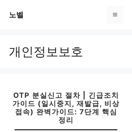
컨
텐
노벨
메
츠
로
뉴
건
너
개인정보보호
뛰
기
OTP 분실신고 절차 | 긴급조치
가이드 (일시중지, 재발급, 비상
접속) 완벽가이드: 7단계 핵심
정리