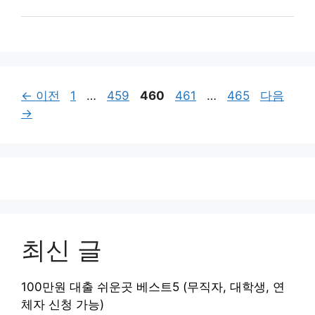
페
페
페
페
페
←
이전
1
…
459
460
461
…
465
다음
이
이
이
이
이
→
지
지
지
지
지
최신 글
100만원 대출 쉬운곳 베스트5 (무직자, 대학생, 연
체자 신청 가능)