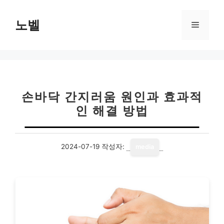
컨
텐
노벨
메
츠
로
뉴
건
너
뛰
기
손바닥 간지러움 원인과 효과적
인 해결 방법
2024-07-19
작성자:
media