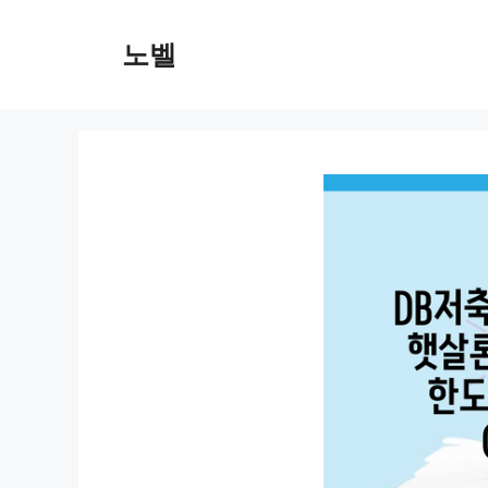
컨
텐
노벨
츠
로
건
너
뛰
기