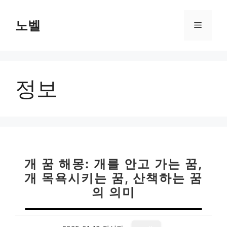
컨
텐
노벨
메
츠
로
뉴
건
너
정보
뛰
기
개 꿈 해몽: 개를 안고 가는 꿈,
개 목욕시키는 꿈, 산책하는 꿈
의 의미