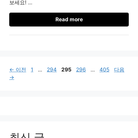
보세요! …
Read more
페
페
페
페
페
←
이전
1
…
294
295
296
…
405
다음
이
이
이
이
이
→
지
지
지
지
지
최신 글