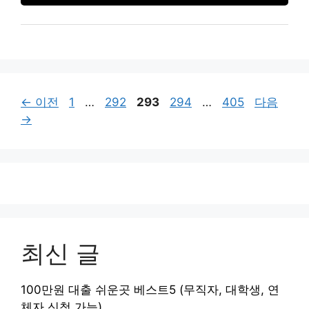
페
페
페
페
페
←
이전
1
…
292
293
294
…
405
다음
이
이
이
이
이
→
지
지
지
지
지
최신 글
100만원 대출 쉬운곳 베스트5 (무직자, 대학생, 연
체자 신청 가능)