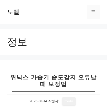
컨
텐
노벨
메
츠
로
뉴
건
너
정보
뛰
기
위닉스 가습기 습도감지 오류날
때 보정법
2025-01-14
작성자:
media