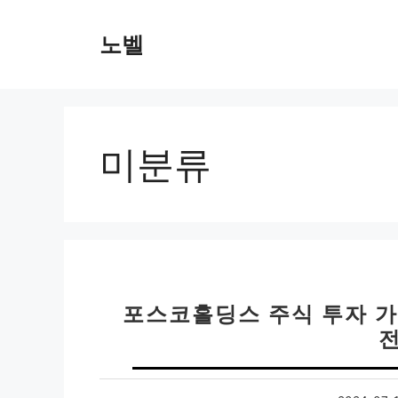
컨
텐
노벨
츠
로
건
너
뛰
미분류
기
포스코홀딩스 주식 투자 가