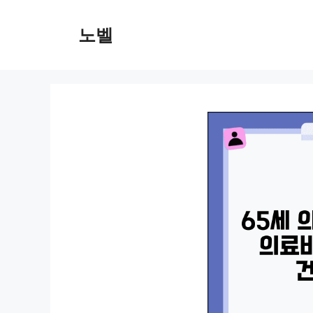
컨
텐
노벨
츠
로
건
너
뛰
기