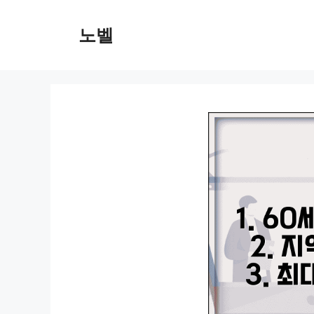
컨
텐
노벨
츠
로
건
너
뛰
기