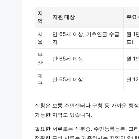
지
지원 대상
주요
역
서
만 65세 이상, 기초연금 수급
월 1
울
자
드)
부
만 65세 이상
월 1
산
대
만 65세 이상
연 1
구
신청은 보통 주민센터나 구청 등 가까운 행정
가능한 지역도 있습니다.
필요한 서류로는 신분증, 주민등록등본, 그리
정확한 구비 서류는 거주하시는 지역의 안내