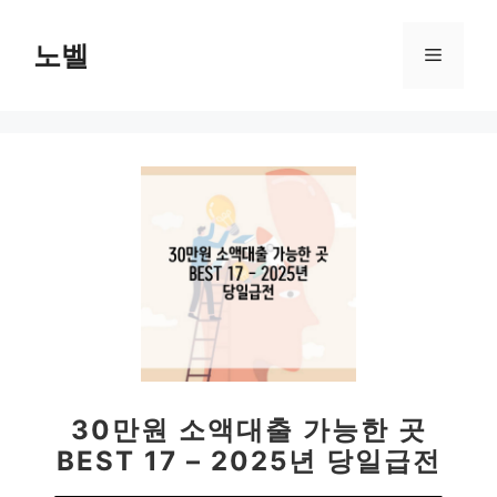
컨
텐
노벨
메
츠
로
뉴
건
너
뛰
기
30만원 소액대출 가능한 곳
BEST 17 – 2025년 당일급전