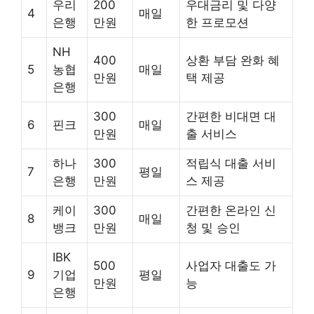
우리
200
우대금리 및 다양
4
매일
은행
만원
한 프로모션
NH
400
상환 부담 완화 혜
5
농협
매일
만원
택 제공
은행
300
간편한 비대면 대
6
핀크
매일
만원
출 서비스
하나
300
적립식 대출 서비
7
평일
은행
만원
스 제공
케이
300
간편한 온라인 신
8
매일
뱅크
만원
청 및 승인
IBK
500
사업자 대출도 가
9
기업
평일
만원
능
은행