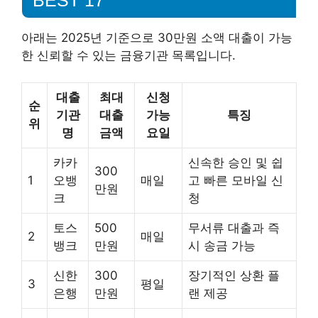
아래는 2025년 기준으로 30만원 소액 대출이 가능
한 신뢰할 수 있는 금융기관 목록입니다.
대출
최대
신청
순
기관
대출
가능
특징
위
명
금액
요일
카카
신속한 승인 및 쉽
300
1
오뱅
매일
고 빠른 모바일 신
만원
크
청
토스
500
무서류 대출과 즉
2
매일
뱅크
만원
시 송금 가능
신한
300
장기적인 상환 플
3
평일
은행
만원
랜 제공