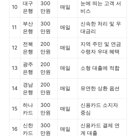
대구
300
눈에 띄는 고객 서
10
매일
은행
만원
비스
부산
300
신속한 처리 및 우
11
매일
은행
만원
대금리
전북
200
지역 주민 및 연금
12
매일
은행
만원
수령자 우대 혜택
광주
200
13
매일
소형 대출에 적합
은행
만원
경남
200
14
매일
유연한 상환 옵션
은행
만원
하나
300
신용카드 소지자
15
매일
카드
만원
중심
신한
300
신용카드 결제 연
16
매일
카드
만원
계 대출