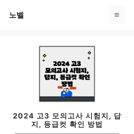
컨
텐
노벨
메
츠
로
뉴
건
너
뛰
기
2024 고3 모의고사 시험지, 답
지, 등급컷 확인 방법