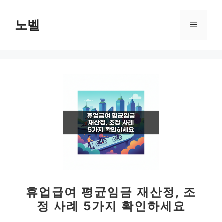
컨
텐
노벨
메
츠
로
뉴
건
너
뛰
기
휴업급여 평균임금 재산정, 조
정 사례 5가지 확인하세요