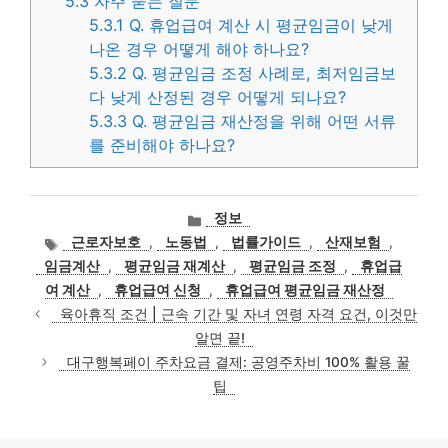
5.3
자주 묻는 질문
5.3.1
Q. 휴업급여 계산 시 평균임금이 낮게
나온 경우 어떻게 해야 하나요?
5.3.2
Q. 평균임금 조정 사례로, 최저임금보
다 낮게 산정된 경우 어떻게 되나요?
5.3.3
Q. 평균임금 재산정을 위해 어떤 서류
를 준비해야 하나요?
카
정보
테
태
근로자보호
,
노동법
,
법률가이드
,
산재보험
,
고
그
임금계산
,
평균임금 재계산
,
평균임금 조정
,
휴업급
리
여 계산
,
휴업급여 신청
,
휴업급여 평균임금 재산정
육아휴직 조건 | 근속 기간 및 자녀 연령 자격 요건, 이것만
알면 끝!
대구행복페이 주차요금 결제: 공영주차비 100% 활용 꿀
팁