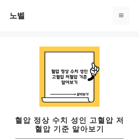
컨
텐
노벨
메
츠
로
뉴
건
너
뛰
기
혈압 정상 수치 성인 고혈압 저
혈압 기준 알아보기