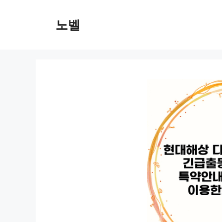
컨
텐
노벨
츠
로
건
너
뛰
기