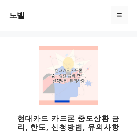
컨
텐
노벨
메
츠
로
뉴
건
너
뛰
기
현대카드 카드론 중도상환 금
리, 한도, 신청방법, 유의사항