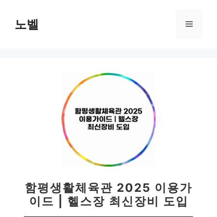
컨
텐
노벨
메
츠
로
뉴
건
너
뛰
기
함평생활체육관 2025 이용가
이드 | 헬스장 최신장비 도입