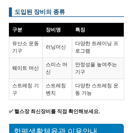
도입된 장비의 종류
구분
장비명
특징
유산소 운동
다양한 트레이닝 프
러닝머신
기구
로그램
스미스 머
안정성을 높여주는
웨이트 머신
신
기구
스트레칭 기
스트레칭
다양한 스트레칭 운
구
벤치
동 가능
✅
헬스장 최신장비를 직접 확인해보세요.
함평생활체육관 이용안내