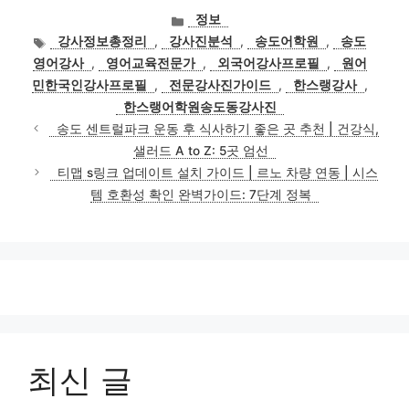
카
정보
테
태
강사정보총정리
,
강사진분석
,
송도어학원
,
송도
고
그
영어강사
,
영어교육전문가
,
외국어강사프로필
,
원어
리
민한국인강사프로필
,
전문강사진가이드
,
한스랭강사
,
한스랭어학원송도동강사진
송도 센트럴파크 운동 후 식사하기 좋은 곳 추천 | 건강식,
샐러드 A to Z: 5곳 엄선
티맵 s링크 업데이트 설치 가이드 | 르노 차량 연동 | 시스
템 호환성 확인 완벽가이드: 7단계 정복
최신 글