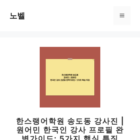
컨
텐
노벨
메
츠
로
뉴
건
너
뛰
기
한스랭어학원 송도동 강사진 |
원어민 한국인 강사 프로필 완
벽가이드: 5가지 핵심 특징