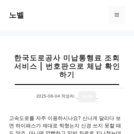
컨
텐
노벨
메
츠
로
뉴
건
너
뛰
기
한국도로공사 미납통행료 조회
서비스 | 번호판으로 체납 확인
하기
2025-06-04
작성자:
media
고속도로를 자주 이용하시나요? 신나게 달리다 보
면 하이패스가 제대로 찍혔는지 신경 쓰지 못할 때
도 많죠. 아니면 깜빡하고 일반 차로로 지나쳤는데,