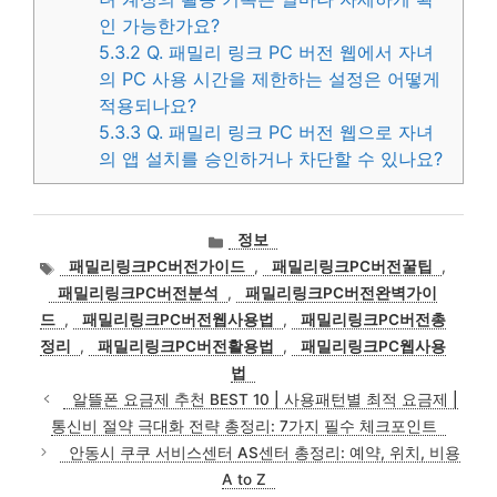
인 가능한가요?
5.3.2
Q. 패밀리 링크 PC 버전 웹에서 자녀
의 PC 사용 시간을 제한하는 설정은 어떻게
적용되나요?
5.3.3
Q. 패밀리 링크 PC 버전 웹으로 자녀
의 앱 설치를 승인하거나 차단할 수 있나요?
카
정보
테
태
패밀리링크PC버전가이드
,
패밀리링크PC버전꿀팁
,
고
그
패밀리링크PC버전분석
,
패밀리링크PC버전완벽가이
리
드
,
패밀리링크PC버전웹사용법
,
패밀리링크PC버전총
정리
,
패밀리링크PC버전활용법
,
패밀리링크PC웹사용
법
알뜰폰 요금제 추천 BEST 10 | 사용패턴별 최적 요금제 |
통신비 절약 극대화 전략 총정리: 7가지 필수 체크포인트
안동시 쿠쿠 서비스센터 AS센터 총정리: 예약, 위치, 비용
A to Z