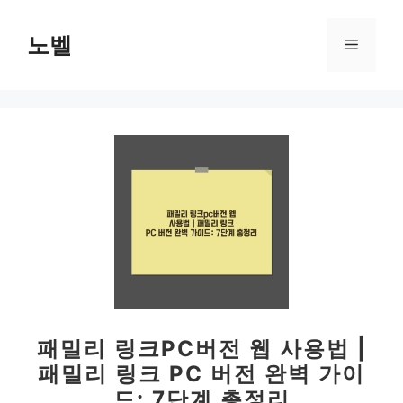
컨
텐
노벨
메
츠
로
뉴
건
너
뛰
기
패밀리 링크PC버전 웹 사용법 |
패밀리 링크 PC 버전 완벽 가이
드: 7단계 총정리