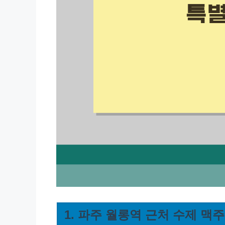
1. 파주 월롱역 근처 수제 맥