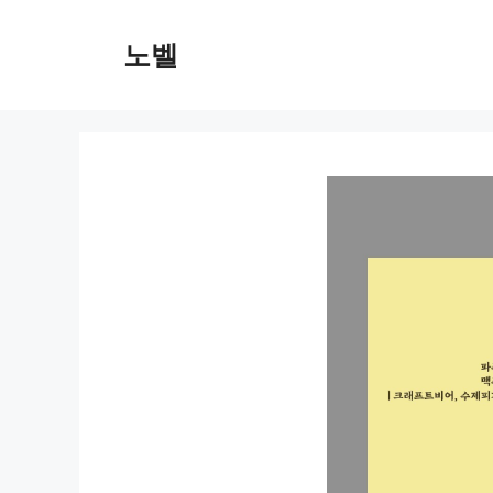
컨
텐
노벨
츠
로
건
너
뛰
기