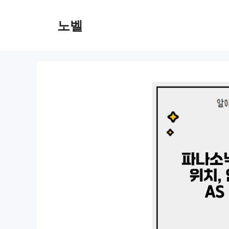
컨
텐
노벨
츠
로
건
너
뛰
기