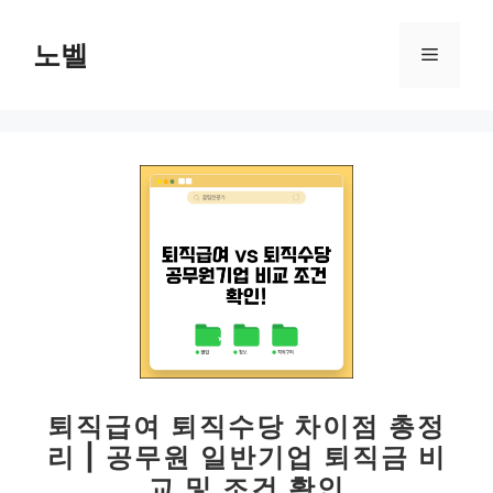
컨
텐
노벨
메
츠
로
뉴
건
너
뛰
기
퇴직급여 퇴직수당 차이점 총정
리 | 공무원 일반기업 퇴직금 비
교 및 조건 확인