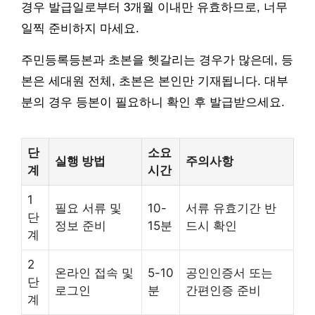
경우 발급일로부터 3개월 이내만 유효하므로, 너무
일찍 준비하지 마세요.
주민등록등본과 초본을 헷갈리는 경우가 많은데, 등
본은 세대원 전체, 초본은 본인만 기재됩니다. 대부
분의 경우 등본이 필요하니 확인 후 발급받으세요.
단
소요
실행 방법
주의사항
계
시간
1
필요 서류 및
10-
서류 유효기간 반
단
정보 준비
15분
드시 확인
계
2
온라인 접속 및
5-10
공인인증서 또는
단
로그인
분
간편인증 준비
계