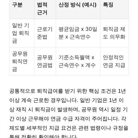
구분
법적
산정 방식 (예시)
특징
근거
일반 기
근로기
평균임금 x 30일
퇴직금 제
업 퇴직
준법
분 x 근속연수
도 의무화
금
공무원
공무원
기준소득월액 x
안정적인
퇴직연
연금법
근속연수 x 계수
연금 지급
금
공통적으로 퇴직급여를 받기 위한 핵심 조건은 1년
이상 계속 근로한 경우입니다. 일반 기업은 1년 이
상 재직 시 퇴직금이 발생하며, 공무원 역시 일정 기
간 이상 근무해야 연금 수급 자격이 주어집니다. 각
제도별 세부적인 지급 요건은 관련 법령이나 규정을
통해 정확히 확인해야 합니다.