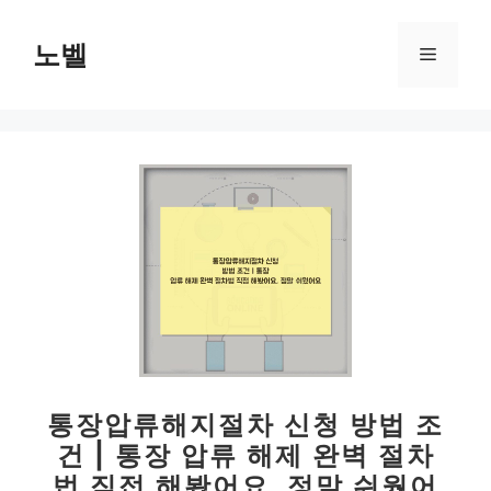
컨
텐
노벨
메
츠
로
뉴
건
너
뛰
기
통장압류해지절차 신청 방법 조
건 | 통장 압류 해제 완벽 절차
법 직접 해봤어요, 정말 쉬웠어