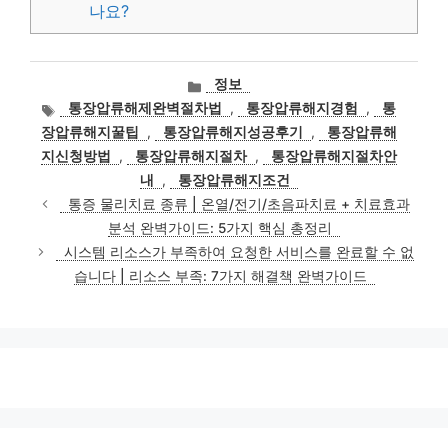
나요?
카
정보
테
태
통장압류해제완벽절차법
,
통장압류해지경험
,
통
고
그
장압류해지꿀팁
,
통장압류해지성공후기
,
통장압류해
리
지신청방법
,
통장압류해지절차
,
통장압류해지절차안
내
,
통장압류해지조건
통증 물리치료 종류 | 온열/전기/초음파치료 + 치료효과
분석 완벽가이드: 5가지 핵심 총정리
시스템 리소스가 부족하여 요청한 서비스를 완료할 수 없
습니다 | 리소스 부족: 7가지 해결책 완벽가이드