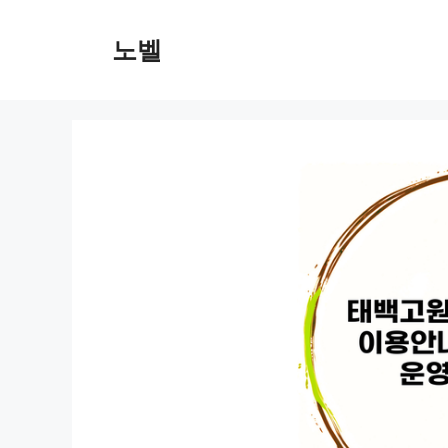
컨
텐
노벨
츠
로
건
너
뛰
기