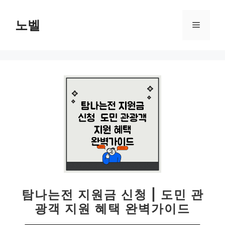
컨
텐
노벨
메
츠
로
뉴
건
너
뛰
기
탐나는전 지원금 신청 | 도민 관
광객 지원 혜택 완벽가이드