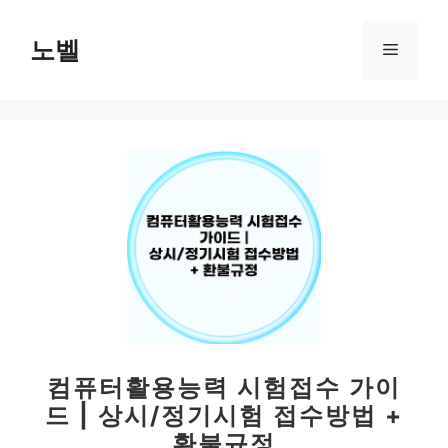
컨
텐
노벨
메
츠
로
뉴
건
너
뛰
기
컴퓨터활용능력 시험접수 가이
드 | 상시/정기시험 접수방법 +
환불규정