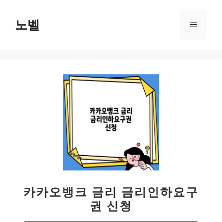
컨
텐
노벨
메
츠
로
뉴
건
너
뛰
기
카카오뱅크 금리 금리인하요구
권 신청