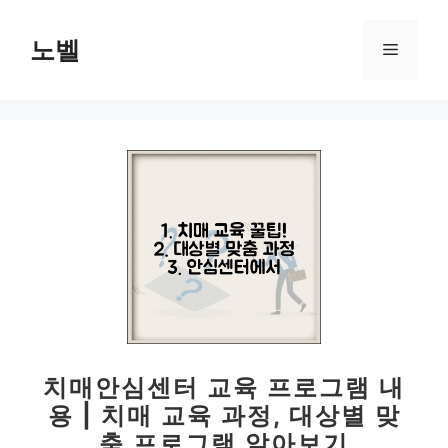
컨
텐
노벨
메
츠
로
뉴
건
너
뛰
기
치매안심센터 교육 프로그램 내
용 | 치매 교육 과정, 대상별 맞
춤 프로그램 알아보기