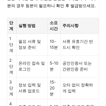
분의 경우 등본이 필요하니 확인 후 발급받으세요.
단
소요
실행 방법
주의사항
계
시간
1
필요 서류 및
10-
서류 유효기간 반
단
정보 준비
15분
드시 확인
계
2
온라인 접속 및
5-10
공인인증서 또는
단
로그인
분
간편인증 준비
계
3
15-
정보 입력 및
오타 없이 정확하
단
20
서류 업로드
게 입력
계
분
4