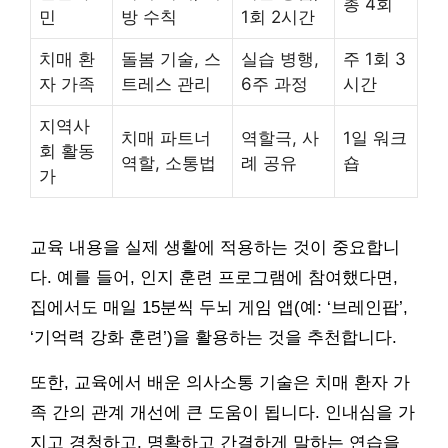
총 4회
민
방 수칙
1회 2시간
치매 환
돌봄 기술, 스
실습 병행,
주 1회 3
자 가족
트레스 관리
6주 과정
시간
지역사
치매 파트너
역할극, 사
1일 워크
회 활동
역할, 소통법
례 공유
숍
가
교육 내용을 실제 생활에 적용하는 것이 중요합니
다. 예를 들어, 인지 훈련 프로그램에 참여했다면,
집에서도 매일 15분씩 두뇌 게임 앱(예: ‘브레인팝’,
‘기억력 강화 훈련’)을 활용하는 것을 추천합니다.
또한, 교육에서 배운 의사소통 기술은 치매 환자 가
족 간의 관계 개선에 큰 도움이 됩니다. 인내심을 가
지고 경청하고, 명확하고 간결하게 말하는 연습을