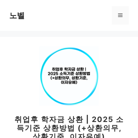
컨
텐
노벨
메
츠
로
뉴
건
너
뛰
기
취업후 학자금 상환 | 2025 소
득기준 상환방법 (+상환의무,
상환기준, 이자유예)