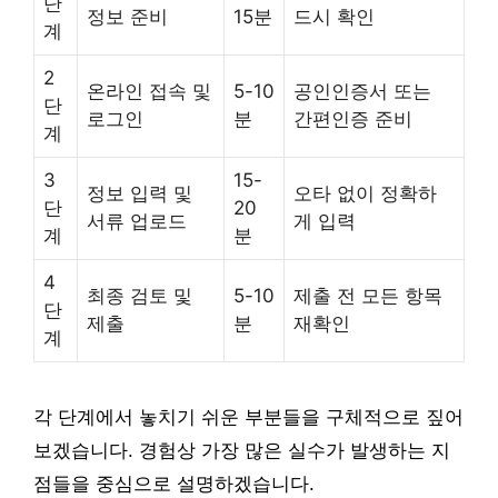
단
정보 준비
15분
드시 확인
계
2
온라인 접속 및
5-10
공인인증서 또는
단
로그인
분
간편인증 준비
계
3
15-
정보 입력 및
오타 없이 정확하
단
20
서류 업로드
게 입력
계
분
4
최종 검토 및
5-10
제출 전 모든 항목
단
제출
분
재확인
계
각 단계에서 놓치기 쉬운 부분들을 구체적으로 짚어
보겠습니다. 경험상 가장 많은 실수가 발생하는 지
점들을 중심으로 설명하겠습니다.