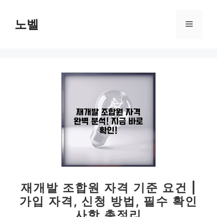
컨
텐
노벨
메
츠
로
뉴
건
너
뛰
기
재개발 조합원 자격 기준 요건 |
가입 자격, 신청 방법, 필수 확인
사항 총정리