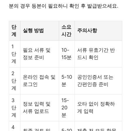
분의 경우 등본이 필요하니 확인 후 발급받으세요.
단
소요
실행 방법
주의사항
계
시간
1
필요 서류 및
10-
서류 유효기간 반
단
정보 준비
15분
드시 확인
계
2
온라인 접속 및
5-10
공인인증서 또는
단
로그인
분
간편인증 준비
계
3
15-
정보 입력 및
오타 없이 정확하
단
20
서류 업로드
게 입력
계
분
4
최종 검토 및
5-10
제출 전 모든 항목