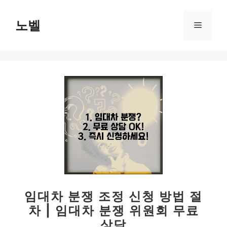
컨
텐
노벨
메
츠
로
뉴
건
너
뛰
기
임대차 분쟁 조정 신청 방법 절
차 | 임대차 분쟁 위원회 무료
상담