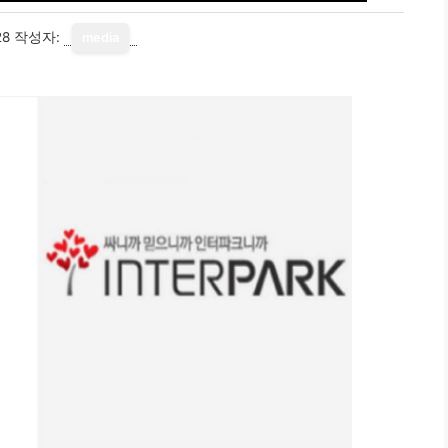
28
작성자:
media