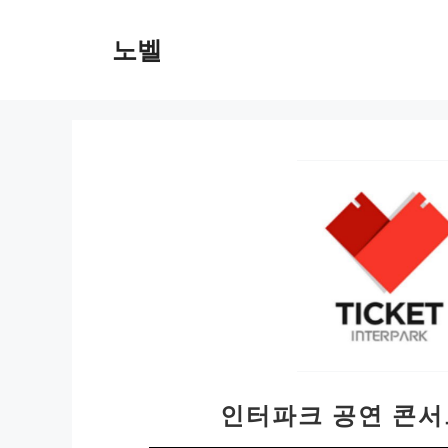
컨
텐
노벨
츠
로
건
너
뛰
기
인터파크 공연 콘서