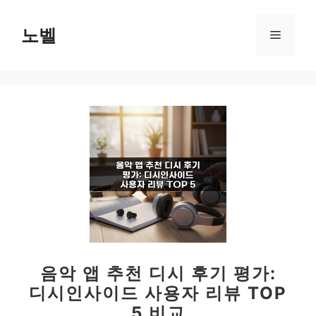
컨
텐
노벨
메
츠
로
뉴
건
너
뛰
기
음악 앱 추천 디시 후기 평가:
디시인사이드 사용자 리뷰 TOP
5 비교