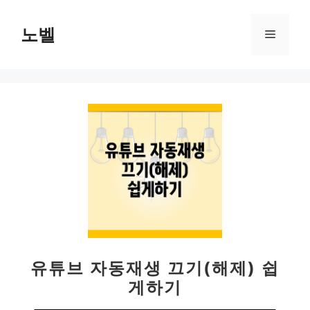
컨
텐
노벨
메
츠
로
뉴
건
너
뛰
기
유튜브 자동재생 끄기(해제) 쉽
게하기