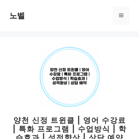
컨
텐
노벨
메
츠
로
뉴
건
너
뛰
기
양천 신정 트윈클 | 영어 수강료
| 특화 프로그램 | 수업방식 | 학
습효과 | 성적향상 | 상담 예약