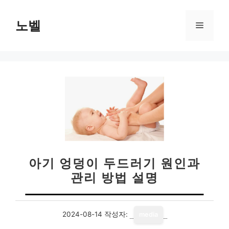
컨
텐
노벨
메
츠
로
뉴
건
너
뛰
기
아기 엉덩이 두드러기 원인과
관리 방법 설명
2024-08-14
작성자:
media