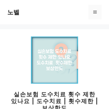
컨
텐
노벨
메
츠
로
뉴
건
너
뛰
기
실손보험 도수치료 횟수 제한
있나요 | 도수치료 | 횟수제한 |
보상한도