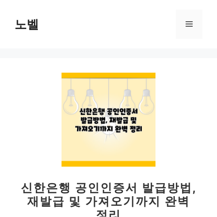
컨
텐
노벨
메
츠
로
뉴
건
너
뛰
기
신한은행 공인인증서 발급방법,
재발급 및 가져오기까지 완벽
정리